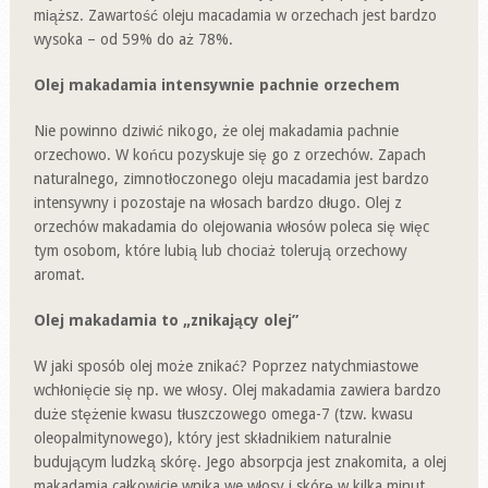
miąższ. Zawartość oleju macadamia w orzechach jest bardzo
wysoka – od 59% do aż 78%.
Olej makadamia intensywnie pachnie orzechem
Nie powinno dziwić nikogo, że olej makadamia pachnie
orzechowo. W końcu pozyskuje się go z orzechów. Zapach
naturalnego, zimnotłoczonego oleju macadamia jest bardzo
intensywny i pozostaje na włosach bardzo długo. Olej z
orzechów makadamia do olejowania włosów poleca się więc
tym osobom, które lubią lub chociaż tolerują orzechowy
aromat.
Olej makadamia to „znikający olej”
W jaki sposób olej może znikać? Poprzez natychmiastowe
wchłonięcie się np. we włosy. Olej makadamia zawiera bardzo
duże stężenie kwasu tłuszczowego omega-7 (tzw. kwasu
oleopalmitynowego), który jest składnikiem naturalnie
budującym ludzką skórę. Jego absorpcja jest znakomita, a olej
makadamia całkowicie wnika we włosy i skórę w kilka minut.