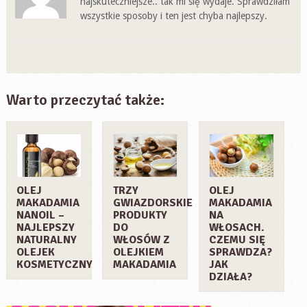
najskuteczniejsze.. tak mi się wydaje. Sprawdziłam
wszystkie sposoby i ten jest chyba najlepszy.
Warto przeczytać także:
OLEJ
TRZY
OLEJ
MAKADAMIA
GWIAZDORSKIE
MAKADAMIA
NANOIL –
PRODUKTY
NA
NAJLEPSZY
DO
WŁOSACH.
NATURALNY
WŁOSÓW Z
CZEMU SIĘ
OLEJEK
OLEJKIEM
SPRAWDZA?
KOSMETYCZNY
MAKADAMIA
JAK
DZIAŁA?